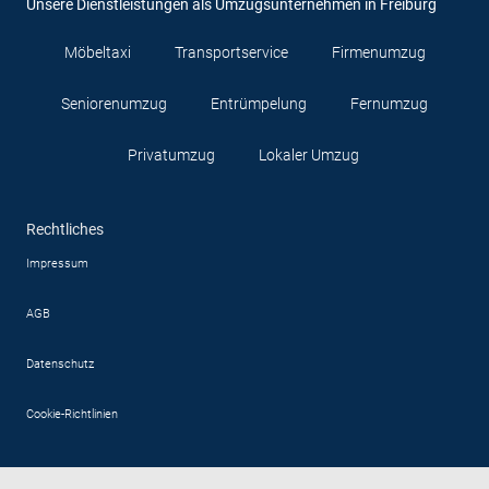
Unsere Dienstleistungen als Umzugsunternehmen in Freiburg
Möbeltaxi
Transport­service
Firmenumzug
Seniorenumzug
Entrüm­­pelung
Fernumzug
Privatumzug
Lokaler Umzug
Rechtliches
Impressum
AGB
Datenschutz
Cookie-Richtlinien